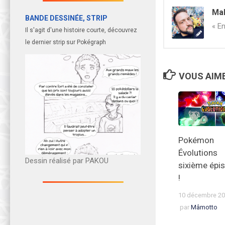
Ma
BANDE DESSINÉE, STRIP
« En
Il s'agit d'une histoire courte, découvrez
le dernier strip sur Pokégraph
VOUS AIME
Pokémon
Évolutions
Dessin réalisé par PAKOU
sixième épi
!
10 décembre 2
par
Mâmotto