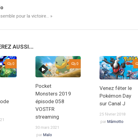
lo
semble pour la victoire... »
REZ AUSSI...
0
0
Pocket
Venez fêter le
Monsters 2019
Pokémon Day
sode
épisode 058
sur Canal J
VOSTFR
25 février 2018
streaming
021
par
Mâmotto
30 mars 2021
par
Malo