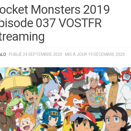
ocket Monsters 2019
pisode 037 VOSTFR
treaming
ALO
· PUBLIÉ
24 SEPTEMBRE 2020
· MIS À JOUR
19 DÉCEMBRE 2020