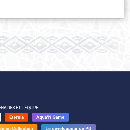
NAIRES ET L’ÉQUIPE :
Eternia
Aqua'N'Game
émon Collection
Le développeur de PG