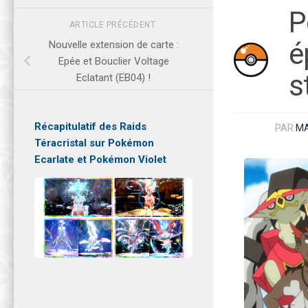
P
ARTICLE PRÉCÉDENT
é
Nouvelle extension de carte :
Epée et Bouclier Voltage
s
Eclatant (EB04) !
Récapitulatif des Raids
PAR
M
Téracristal sur Pokémon
Ecarlate et Pokémon Violet