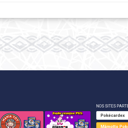
NOS SITES PARTE
Pokécardex
Mâmotto Pok