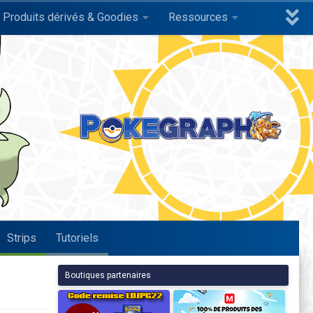
Produits dérivés & Goodies
Ressources
Strips
Tutoriels
Boutiques partenaires