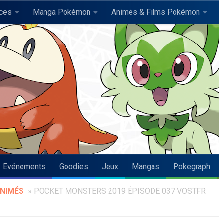
uces
Manga Pokémon
Animés & Films Pokémon
Evénements
Goodies
Jeux
Mangas
Pokegraph
NIMÉS
»
POCKET MONSTERS 2019 ÉPISODE 037 VOSTFR