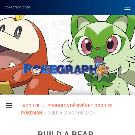
Skip to content
ACCUEIL
»
PRODUITS DÉRIVÉS ET GOODIES
POKÉMON
»
BUILD A BEAR POKÉMON
BUILD A BEAR