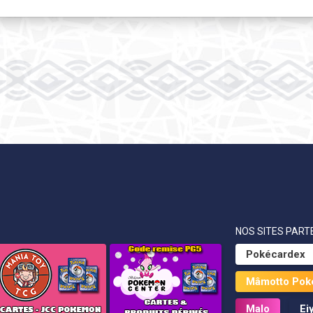
NOS SITES PARTE
Pokécardex
Mâmotto Pok
Malo
Ei