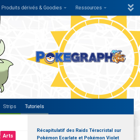
Produits dérivés & Goodies
Ressources
Strips
Tutoriels
Récapitulatif des Raids Téracristal sur
Arts
Pokémon Ecarlate et Pokémon Violet