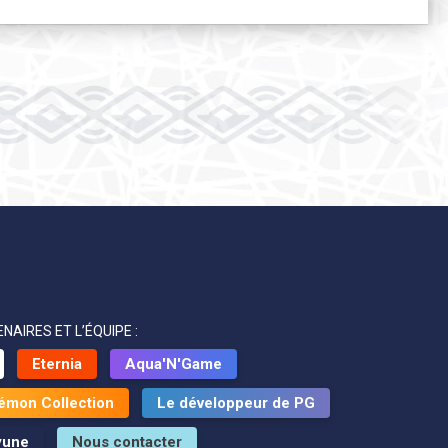
NAIRES ET L’ÉQUIPE :
Eternia
Aqua'N'Game
émon Collection
Le développeur de PG
yune
Nous contacter