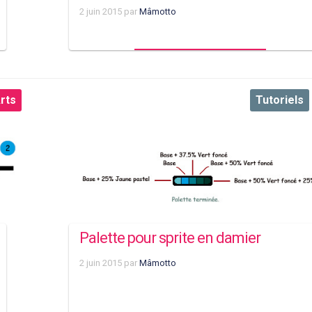
2 juin 2015
par
Mâmotto
rts
Tutoriels
Palette pour sprite en damier
2 juin 2015
par
Mâmotto