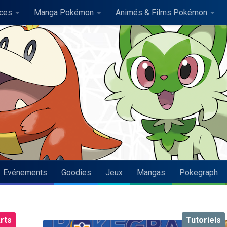
uces
Manga Pokémon
Animés & Films Pokémon
Evénements
Goodies
Jeux
Mangas
Pokegraph
rts
Tutoriels