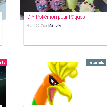
DIY Pokémon pour Pâques
6 avril 2017
par
Mâmotto
rts
Tutoriels