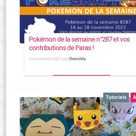
Pokémon de la semaine n°287 et vos
contributions de Paras !
14 novembre 2022
par
Chenchila
Tutoriels
A