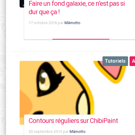
Faire un fond galaxie, ce n’est pas si
dur que ça !
17 octobre 2016
par
Mâmotto
Tutoriels
A
Contours réguliers sur ChibiPaint
30 septembre 2015
par
Mâmotto