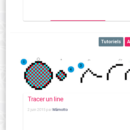
Tutoriels
A
Tracer un line
2 juin 2015
par
Mâmotto