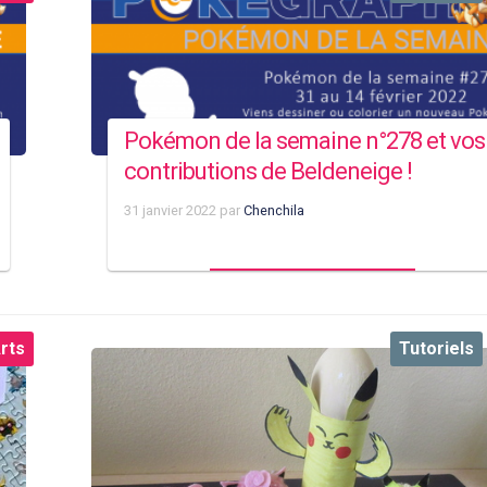
Pokémon de la semaine n°278 et vos
contributions de Beldeneige !
31 janvier 2022
par
Chenchila
rts
Tutoriels