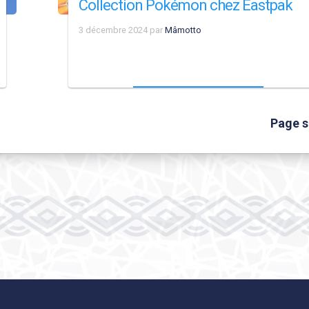
Collection Pokémon chez Eastpak
3 décembre 2024
par
Mâmotto
Page s