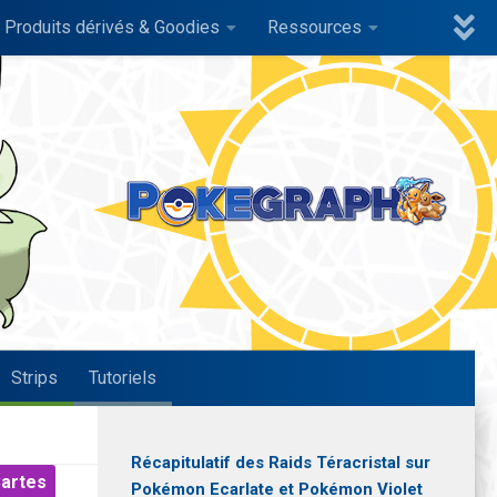
Produits dérivés & Goodies
Ressources
Strips
Tutoriels
Récapitulatif des Raids Téracristal sur
artes
Pokémon Ecarlate et Pokémon Violet