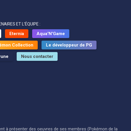
NAIRES ET L’ÉQUIPE :
Eternia
Aqua'N'Game
émon Collection
Le développeur de PG
yune
Nous contacter
i visent à présenter des oeuvres de ses membres (Pokémon de la