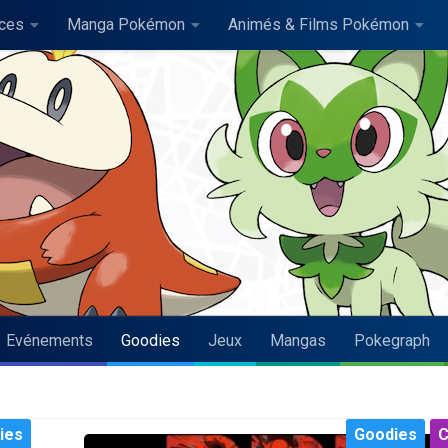
uces
Manga Pokémon
Animés & Films Pokémon
Evénements
Goodies
Jeux
Mangas
Pokegraph
ies
Goodies
C