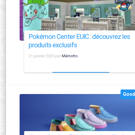
Pokémon Center EUIC : découvrez les
produits exclusifs
21 janvier 2025
par
Mâmotto
Good