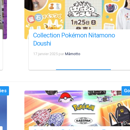
Collection Pokémon Nitamono
Doushi
17 janvier 2025
par
Mâmotto
ies
Go