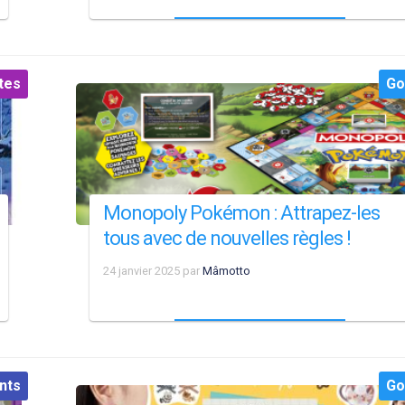
tes
Go
Monopoly Pokémon : Attrapez-les
tous avec de nouvelles règles !
24 janvier 2025
par
Mâmotto
nts
Go