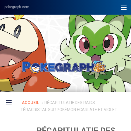
Skip to content
ACCUEIL
»
RÉCAPITULATIF DES RAIDS
TÉRACRISTAL SUR POKÉMON ECARLATE ET VIOLET
RÉCAPITULATIF DES