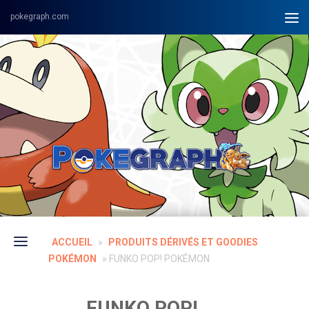
Skip to content
ACCUEIL
»
PRODUITS DÉRIVÉS ET GOODIES
POKÉMON
»
FUNKO POP! POKÉMON
FUNKO POP!