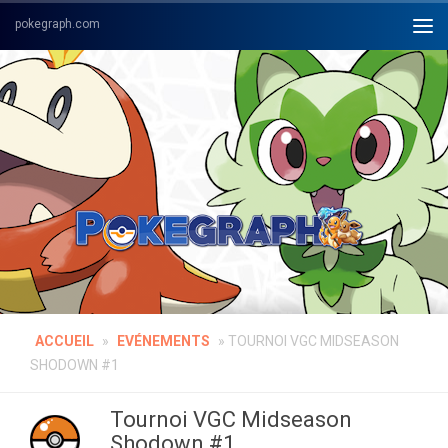
Skip to content
ACCUEIL
»
EVÉNEMENTS
»
TOURNOI VGC MIDSEASON
SHODOWN #1
Tournoi VGC Midseason
Shodown #1