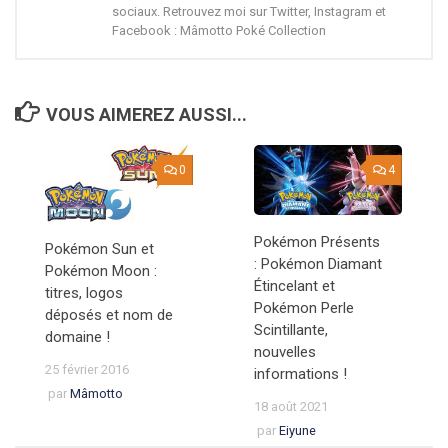
sociaux. Retrouvez moi sur Twitter, Instagram et
Facebook : Mâmotto Poké Collection
VOUS AIMEREZ AUSSI...
0
4
Pokémon Présents
Pokémon Sun et
: Pokémon Diamant
Pokémon Moon :
Étincelant et
titres, logos
Pokémon Perle
déposés et nom de
Scintillante,
domaine !
nouvelles
25 février 2016
informations !
par
Mâmotto
18 août 2021
par
Eiyune