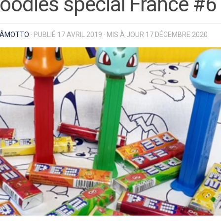
oodies spécial France #6
ÂMOTTO
· PUBLIÉ
17 AVRIL 2019
· MIS À JOUR
17 DÉCEMBRE 2020