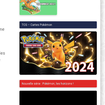
TCG – Cartes Pokémon
mme
 les
e
Nouvelle série : Pokémon, les horizons !