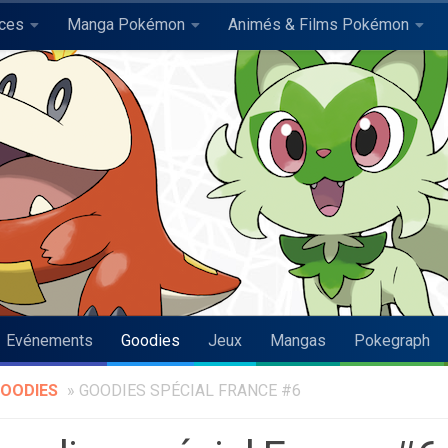
uces
Manga Pokémon
Animés & Films Pokémon
Evénements
Goodies
Jeux
Mangas
Pokegraph
OODIES
»
GOODIES SPÉCIAL FRANCE #6