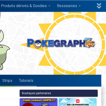
Produits dérivés & Goodies
Ressources
Strips
Tutoriels
Boutiques partenaires