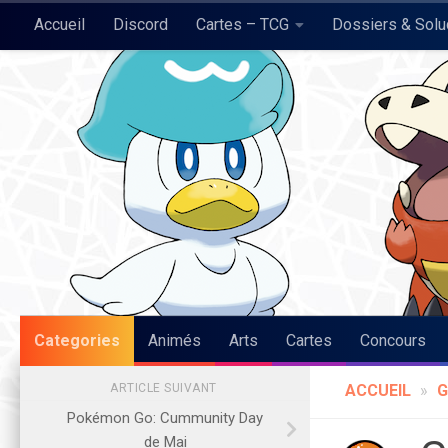
Accueil
Discord
Cartes – TCG
Dossiers & Sol
Skip to content
Pokégraph
Categories
Animés
Arts
Cartes
Concours
ARTICLE SUIVANT
ACCUEIL
»
G
Pokémon Go: Cummunity Day
de Mai