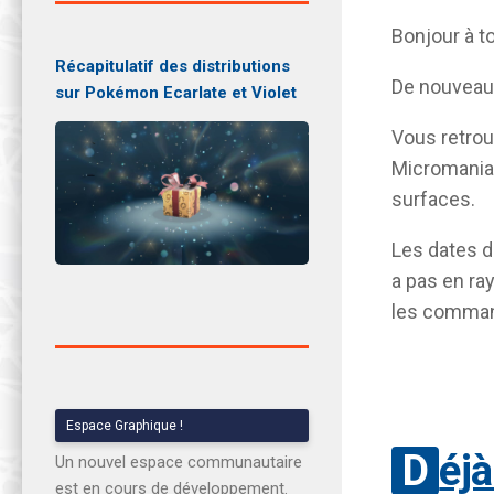
Bonjour à t
Récapitulatif des distributions
De nouveaux
sur Pokémon Ecarlate et Violet
Vous retro
Micromania)
surfaces.
Les dates de
a pas en ra
les comman
Espace Graphique !
Déj
Un nouvel espace communautaire
est en cours de développement.