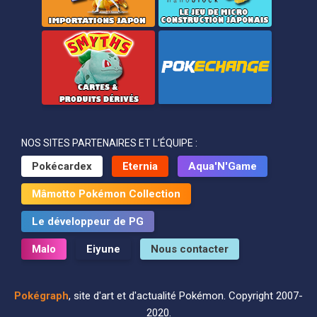
NOS SITES PARTENAIRES ET L’ÉQUIPE :
Pokécardex
Eternia
Aqua'N'Game
Mâmotto Pokémon Collection
Le développeur de PG
Malo
Eiyune
Nous contacter
Pokégraph
, site d'art et d'actualité Pokémon. Copyright 2007-
2020.