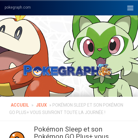
Skip to content
ACCUEIL
»
JEUX
»
POKÉMON SLEEP ET SON POKÉMON
GO PLUS+ VOUS SUIVRONT TOUTE LA JOURNÉE !
Pokémon Sleep et son
Pokémon GO Plus+ vous