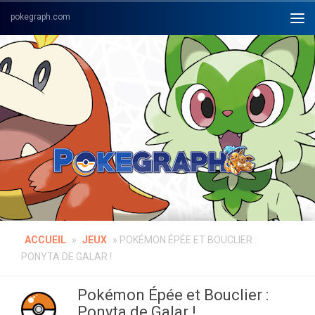
Skip to content
ACCUEIL
»
JEUX
»
POKÉMON ÉPÉE ET BOUCLIER :
PONYTA DE GALAR !
Pokémon Épée et Bouclier :
Ponyta de Galar !