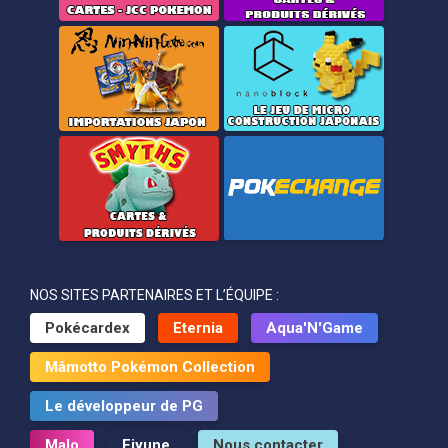
NOS SITES PARTENAIRES ET L’ÉQUIPE :
Pokécardex
Eternia
Aqua'N'Game
Mâmotto Pokémon Collection
Le développeur de PG
Malo
Eiyune
Nous contacter