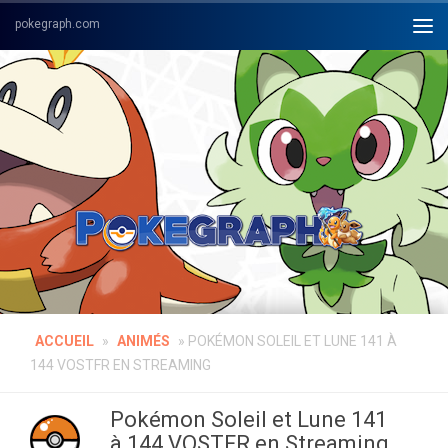
Skip to content
ACCUEIL
»
ANIMÉS
»
POKÉMON SOLEIL ET LUNE 141 À
144 VOSTFR EN STREAMING
Pokémon Soleil et Lune 141
à 144 VOSTFR en Streaming