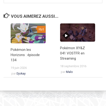
VOUS AIMEREZ AUSSI...
0
Pokémon XY&Z
Pokémon les
041 VOSTFR en
Horizons : épisode
Streaming
134
18 septembre 2016
19 juin 2026
par
Malo
par
Djokay