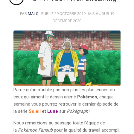
PAR
MALO
· PUBLIÉ
29 OCTOBRE 2019
· MIS À JOUR
19
DÉCEMBRE 2020
Parce qu’on n’oublie pas non plus les plus jeunes ou
ceux qui aiment le dessin animé
Pokémon
, chaque
semaine vous pourrez retrouver le dernier épisode de
la série
Soleil
et
Lune
sur
Pokégraph
!
Nous remercions au passage toute l’équipe de
la
Pokémon Fansub
pour la qualité du travail accompli.