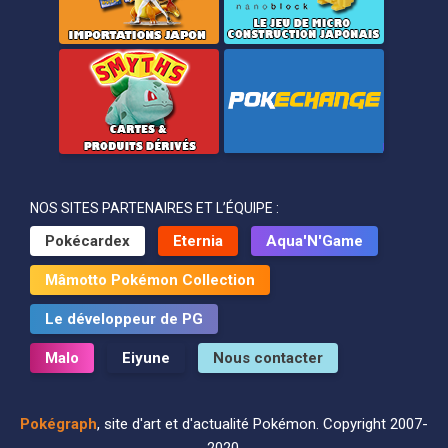
NOS SITES PARTENAIRES ET L’ÉQUIPE :
Pokécardex
Eternia
Aqua'N'Game
Mâmotto Pokémon Collection
Le développeur de PG
Malo
Eiyune
Nous contacter
Pokégraph
, site d'art et d'actualité Pokémon. Copyright 2007-