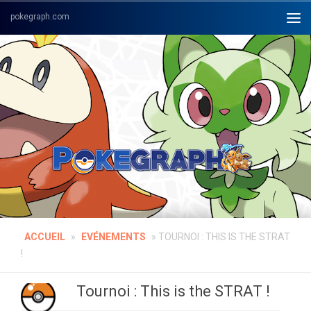
Skip to content
ACCUEIL
»
EVÉNEMENTS
»
TOURNOI : THIS IS THE STRAT
!
Tournoi : This is the STRAT !