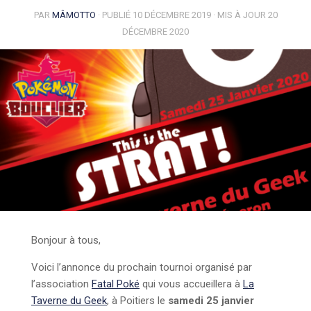
PAR
MÂMOTTO
· PUBLIÉ
10 DÉCEMBRE 2019
· MIS À JOUR
20
DÉCEMBRE 2020
Bonjour à tous,
Voici l’annonce du prochain tournoi organisé par
l’association
Fatal Poké
qui vous accueillera à
La
Taverne du Geek
, à Poitiers le
samedi 25 janvier