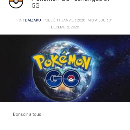
5G !
PAR
DAIZAKU
· PUBLIÉ
11 JANVIER 2020
· MIS À JOUR
31
DÉCEMBRE 2020
Bonsoir à tous !