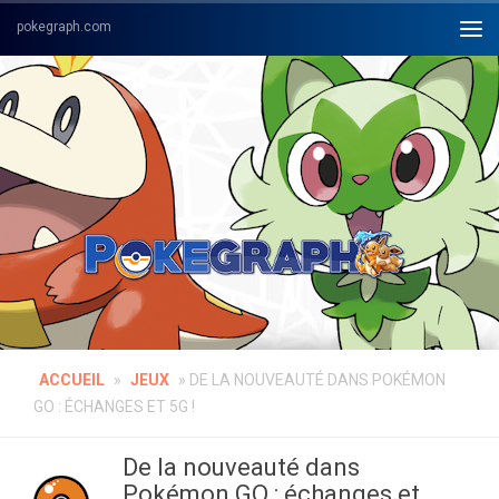
Skip to content
ACCUEIL
»
JEUX
»
DE LA NOUVEAUTÉ DANS POKÉMON
GO : ÉCHANGES ET 5G !
De la nouveauté dans
Pokémon GO : échanges et