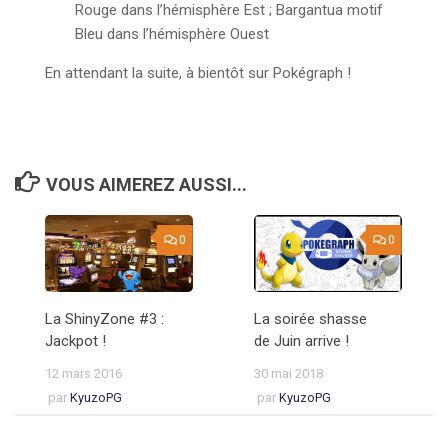
Rouge dans l’hémisphère Est ; Bargantua motif
Bleu dans l’hémisphère Ouest
En attendant la suite, à bientôt sur Pokégraph !
VOUS AIMEREZ AUSSI...
0
0
La ShinyZone #3 :
La soirée shasse
Jackpot !
de Juin arrive !
12 mars 2016
30 mai 2018
par
KyuzoPG
par
KyuzoPG