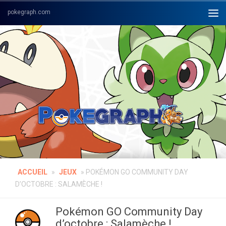
Skip to content
ACCUEIL
»
JEUX
»
POKÉMON GO COMMUNITY DAY
D’OCTOBRE : SALAMÈCHE !
Pokémon GO Community Day
d’octobre : Salamèche !