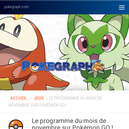
Skip to content
ACCUEIL
»
JEUX
»
LE PROGRAMME DU MOIS DE
NOVEMBRE SUR POKÉMON GO !
Le programme du mois de
novembre sur Pokémon GO !