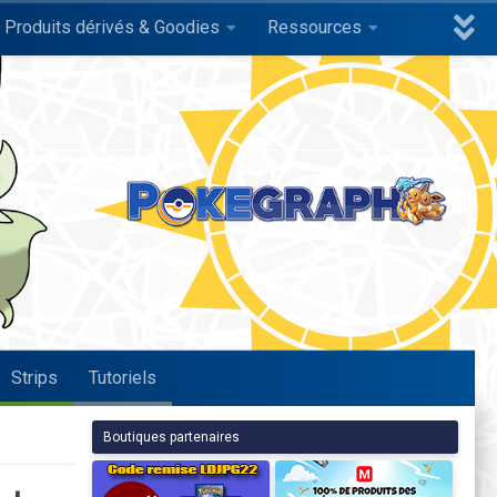
Produits dérivés & Goodies
Ressources
Strips
Tutoriels
Boutiques partenaires