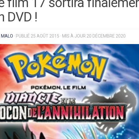
e film 17 sortira finaleme
n DVD !
R
MALO
· PUBLIÉ
25 AOÛT 2015
· MIS À JOUR
20 DÉCEMBRE 2020