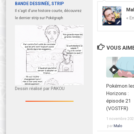
BANDE DESSINÉE, STRIP
Ma
Il s'agit d'une histoire courte, découvrez
« En
le dernier strip sur Pokégraph
VOUS AIME
Pokémon le
Dessin réalisé par PAKOU
Horizons :
épisode 21
(VOSTFR)
1 novembre 202
par
Malo