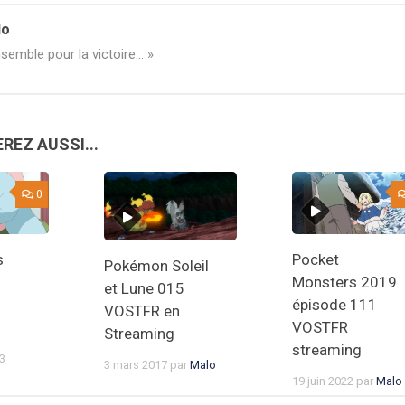
lo
semble pour la victoire... »
REZ AUSSI...
0
s
Pocket
Pokémon Soleil
Monsters 2019
et Lune 015
épisode 111
VOSTFR en
VOSTFR
Streaming
streaming
3
3 mars 2017
par
Malo
19 juin 2022
par
Malo