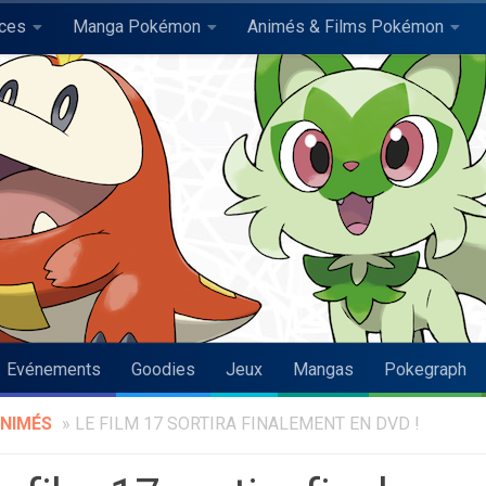
uces
Manga Pokémon
Animés & Films Pokémon
Evénements
Goodies
Jeux
Mangas
Pokegraph
NIMÉS
»
LE FILM 17 SORTIRA FINALEMENT EN DVD !