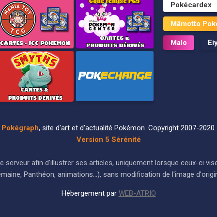
Pokécardex
Mâmotto Pok
Malo
Ei
Pokégraph
, site d'art et d'actualité Pokémon. Copyright 2007-2020.
Version 5 Sérénité
ur le serveur afin d'illustrer ses articles, uniquement lorsque ceux-c
maine, Panthéon, animations...), sans modification de l'image d'origi
Hébergement par
WEB-ATRIO