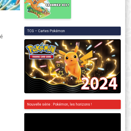
TCG – Cartes Pokémon
té
Nouvelle série : Pokémon, les horizons !