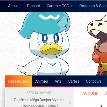
Accueil
Discord
Cartes – TCG
Dossiers & Sol
Skip to content
Pokégraph
Categories
Animés
Arts
Cartes
Concours
ARTICLE SUIVANT
ACCUEIL
»
A
Pokémon Méga Donjon Mystère
: Deux nouveux trailers !