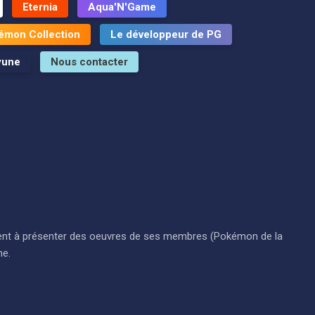
Eternia
Aqua'N'Game
émon Collection
Le développeur de PG
yune
Nous contacter
i visent à présenter des oeuvres de ses membres (Pokémon de la
ne.