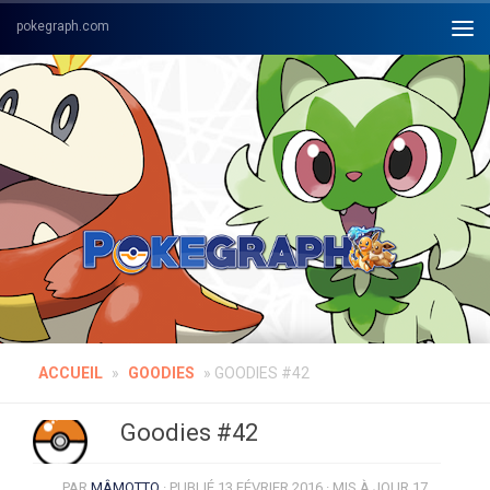
Skip to content
ACCUEIL
»
GOODIES
»
GOODIES #42
Goodies #42
PAR
MÂMOTTO
· PUBLIÉ
13 FÉVRIER 2016
· MIS À JOUR
17