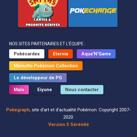
NOS SITES PARTENAIRES ET L’ÉQUIPE :
Pokécardex
Eternia
Aqua'N'Game
Mâmotto Pokémon Collection
Le développeur de PG
Malo
Eiyune
Nous contacter
Pokégraph
, site d'art et d'actualité Pokémon. Copyright 2007-
2020.
Version 5 Sérénité