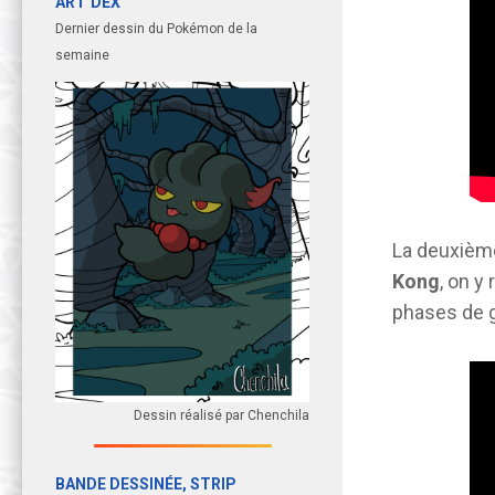
ART’DEX
Dernier dessin du Pokémon de la
semaine
La deuxième
Kong
, on y
phases de g
Dessin réalisé par Chenchila
BANDE DESSINÉE, STRIP