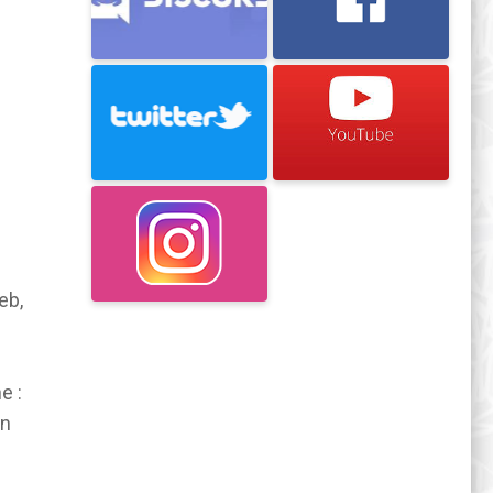
eb,
e
e :
un