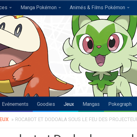
uces
Manga Pokémon
Animés & Films Pokémon
Evénements
Goodies
Jeux
Mangas
Pokegraph
EUX
»
ROCABOT ET DODOALA SOUS LE FEU DES PROJECTEU