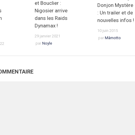
et Bouclier :
Donjon Mystère
s
Nigosier arrive
: Un trailer et de
n
dans les Raids
nouvelles infos !
Dynamax !
10 juin 2015
29 janvier 2021
par
Mâmotto
par
Noyle
022
COMMENTAIRE