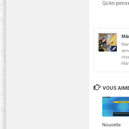
Qu’en pens
Mâ
Mam
aim
rés
Mâm
VOUS AIME
Nouvelle