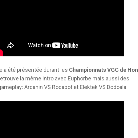
 a été présentée durant les
Championnats VGC de Hon
 retrouve la même intro avec Euphorbe mais aussi des
ameplay: Arcanin VS Rocabot et Elektek VS Dodoala