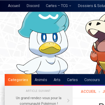
Accueil
Discord
Cartes – TCG
Dossiers & Sol
Skip to content
Pokégraph
Categories
Animés
Arts
Cartes
Concours
ARTICLE SUIVANT
ACCUEIL
»
J
Un grand rendez-vous pour la
communauté Pokémon !