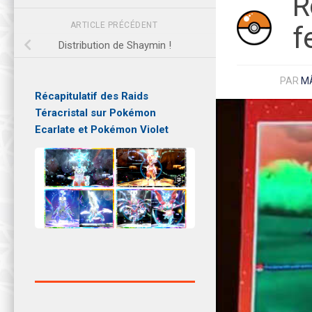
R
ARTICLE PRÉCÉDENT
f
Distribution de Shaymin !
PAR
M
Récapitulatif des Raids
Téracristal sur Pokémon
Ecarlate et Pokémon Violet