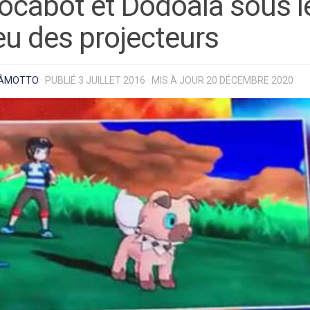
ocabot et Dodoala sous l
eu des projecteurs
ÂMOTTO
· PUBLIÉ
3 JUILLET 2016
· MIS À JOUR
20 DÉCEMBRE 2020