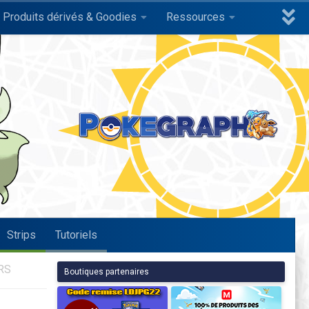
Produits dérivés & Goodies
Ressources
Strips
Tutoriels
RS
Boutiques partenaires