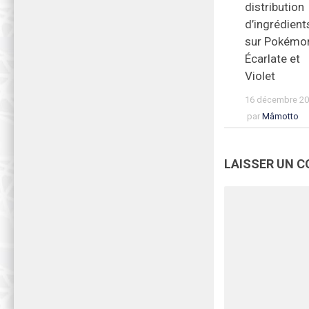
distribution
d’ingrédient
sur Pokémo
Écarlate et
Violet
16 décembre 2
par
Mâmotto
LAISSER UN 