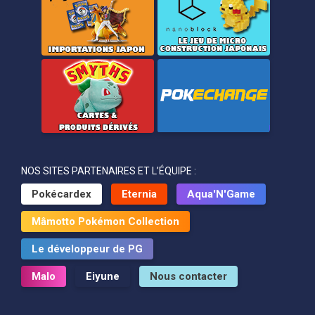
NOS SITES PARTENAIRES ET L’ÉQUIPE :
Pokécardex
Eternia
Aqua'N'Game
Mâmotto Pokémon Collection
Le développeur de PG
Malo
Eiyune
Nous contacter