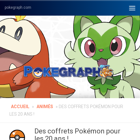
Skip to content
ACCUEIL
»
ANIMÉS
»
DES COFFRETS POKÉMON POUR
LES 20 ANS !
Des coffrets Pokémon pour
les 20 ans !