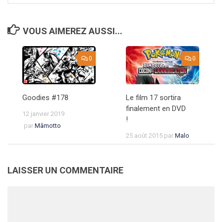
VOUS AIMEREZ AUSSI...
0
0
Goodies #178
Le film 17 sortira
finalement en DVD
12 janvier 2019
!
par
Mâmotto
25 août 2015
par
Malo
LAISSER UN COMMENTAIRE