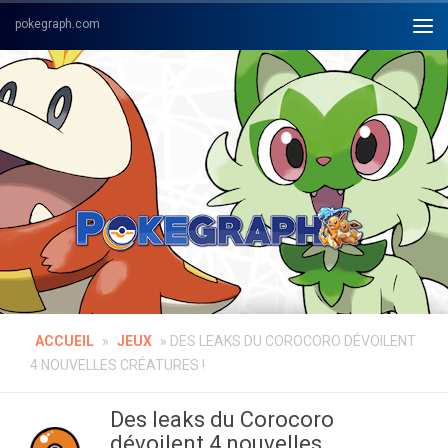
Skip to content
ACCUEIL
»
JEUX
»
DES LEAKS DU COROCORO DÉVOILENT
4 NOUVELLES CRÉATURES !
Des leaks du Corocoro
dévoilent 4 nouvelles