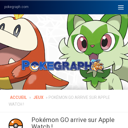
Skip to content
ACCUEIL
»
JEUX
»
POKÉMON GO ARRIVE SUR APPLE
WATCH !
Pokémon GO arrive sur Apple
Watch !