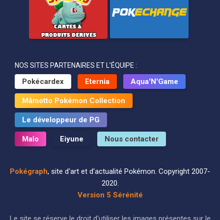
NOS SITES PARTENAIRES ET L’ÉQUIPE :
Pokécardex
Eternia
Aqua'N'Game
Mâmotto Pokémon Collection
Le développeur de PG
Malo
Eiyune
Nous contacter
Pokégraph
, site d'art et d'actualité Pokémon. Copyright 2007-
2020.
Version 5 Sérénité
Le site se réserve le droit d'utiliser les images présentes sur le