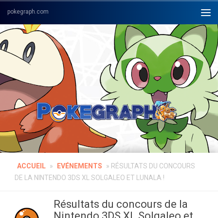
Skip to content
ACCUEIL
»
EVÉNEMENTS
»
RÉSULTATS DU CONCOURS
DE LA NINTENDO 3DS XL SOLGALEO ET LUNALA !
Résultats du concours de la
Nintendo 3DS XL Solgaleo et