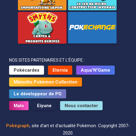
NOS SITES PARTENAIRES ET L’ÉQUIPE :
Pokécardex
Eternia
Aqua'N'Game
Mâmotto Pokémon Collection
Le développeur de PG
Malo
Eiyune
Nous contacter
Pokégraph
, site d'art et d'actualité Pokémon. Copyright 2007-
2020.