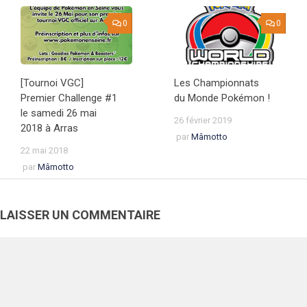
0
0
[Tournoi VGC]
Les Championnats
Premier Challenge #1
du Monde Pokémon !
le samedi 26 mai
26 février 2019
2018 à Arras
par
Mâmotto
22 mai 2018
par
Mâmotto
LAISSER UN COMMENTAIRE