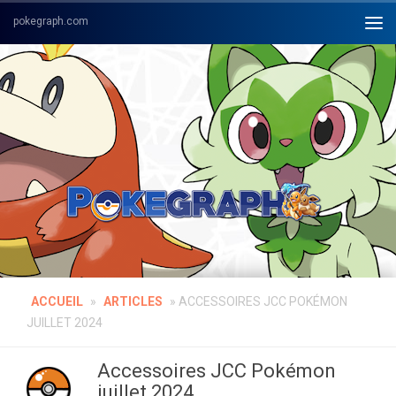
Skip to content
ACCUEIL
»
ARTICLES
»
ACCESSOIRES JCC POKÉMON
JUILLET 2024
Accessoires JCC Pokémon
juillet 2024