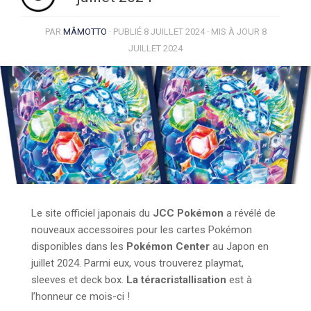
PAR
MÂMOTTO
· PUBLIÉ
8 JUILLET 2024
· MIS À JOUR
8
JUILLET 2024
Le site officiel japonais du
JCC Pokémon
a révélé de
nouveaux accessoires pour les cartes Pokémon
disponibles dans les
Pokémon Center
au Japon en
juillet 2024. Parmi eux, vous trouverez playmat,
sleeves et deck box.
La téracristallisation
est à
l’honneur ce mois-ci !