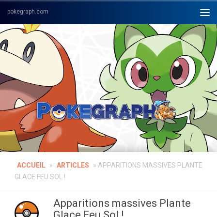
Skip to content
ACCUEIL
»
ARTICLES
»
APPARITIONS MASSIVES PLANTE
GLACE FEU SOL !
Apparitions massives Plante
Glace Feu Sol !