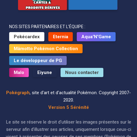
NOS SITES PARTENAIRES ET L’ÉQUIPE :
Pokécardex
Eternia
Aqua'N'Game
Mâmotto Pokémon Collection
Le développeur de PG
Malo
Eiyune
Nous contacter
Pokégraph
, site d'art et d'actualité Pokémon. Copyright 2007-
2020.
Version 5 Sérénité
Le site se réserve le droit d'utiliser les images présentes sur le
serveur afin d'illustrer ses articles, uniquement lorsque ceux-ci
visent à présenter des oeuvres de ses membres (Pokémon de