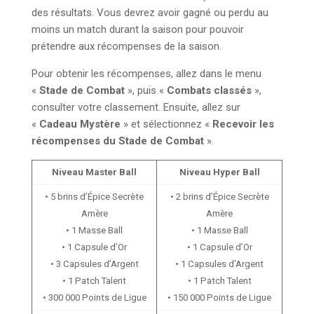
des résultats. Vous devrez avoir gagné ou perdu au
moins un match durant la saison pour pouvoir
prétendre aux récompenses de la saison.
Pour obtenir les récompenses, allez dans le menu
«
Stade de Combat
», puis «
Combats classés
»,
consulter votre classement. Ensuite, allez sur
«
Cadeau Mystère
» et sélectionnez «
Recevoir les
récompenses du Stade de Combat
».
Niveau Master Ball
Niveau Hyper Ball
• 5 brins d’Épice Secrète
• 2 brins d’Épice Secrète
Amère
Amère
• 1 Masse Ball
• 1 Masse Ball
• 1 Capsule d’Or
• 1 Capsule d’Or
• 3 Capsules d’Argent
• 1 Capsules d’Argent
• 1 Patch Talent
• 1 Patch Talent
• 300 000 Points de Ligue
• 150 000 Points de Ligue