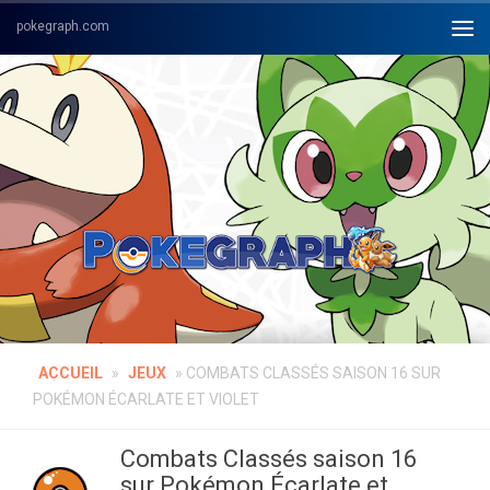
Skip to content
ACCUEIL
»
JEUX
»
COMBATS CLASSÉS SAISON 16 SUR
POKÉMON ÉCARLATE ET VIOLET
Combats Classés saison 16
sur Pokémon Écarlate et