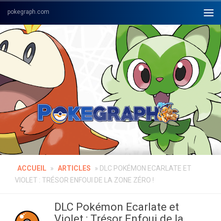
Skip to content
ACCUEIL
»
ARTICLES
»
DLC POKÉMON ECARLATE ET
VIOLET : TRÉSOR ENFOUI DE LA ZONE ZÉRO !
DLC Pokémon Ecarlate et
Violet : Trésor Enfoui de la