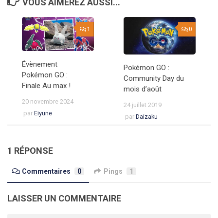
VOUS AIMEREZ AUSSI...
1
0
Évènement
Pokémon GO :
Pokémon GO :
Community Day du
Finale Au max !
mois d’août
20 novembre 2024
24 juillet 2019
par
Eiyune
par
Daizaku
1 RÉPONSE
Commentaires
0
Pings
1
LAISSER UN COMMENTAIRE