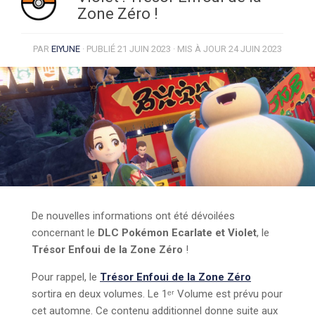
Zone Zéro !
PAR
EIYUNE
· PUBLIÉ
21 JUIN 2023
· MIS À JOUR
24 JUIN 2023
De nouvelles informations ont été dévoilées
concernant le
DLC Pokémon Ecarlate et Violet
, le
Trésor Enfoui de la Zone Zéro
!
Pour rappel, le
Trésor Enfoui de la Zone Zéro
sortira en deux volumes. Le 1ᵉʳ Volume est prévu pour
cet automne. Ce contenu additionnel donne suite aux