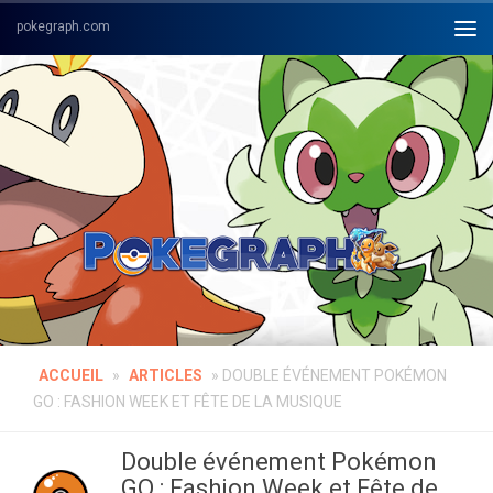
Skip to content
ACCUEIL
»
ARTICLES
»
DOUBLE ÉVÉNEMENT POKÉMON
GO : FASHION WEEK ET FÊTE DE LA MUSIQUE
Double événement Pokémon
GO : Fashion Week et Fête de