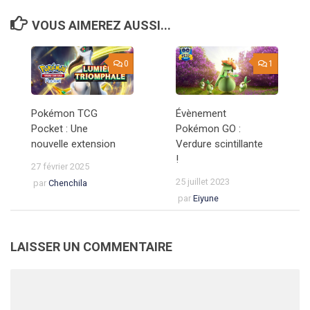
VOUS AIMEREZ AUSSI...
0
1
Pokémon TCG
Évènement
Pocket : Une
Pokémon GO :
nouvelle extension
Verdure scintillante
!
27 février 2025
25 juillet 2023
par
Chenchila
par
Eiyune
LAISSER UN COMMENTAIRE