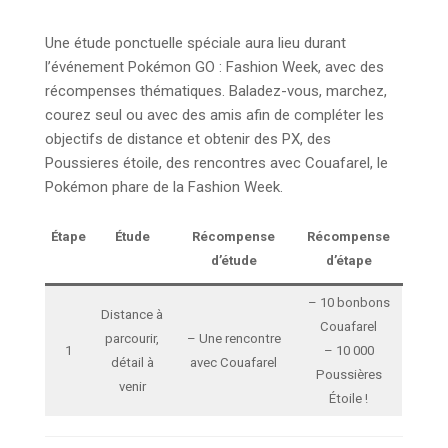
Une étude ponctuelle spéciale aura lieu durant
l’événement Pokémon GO : Fashion Week, avec des
récompenses thématiques. Baladez-vous, marchez,
courez seul ou avec des amis afin de compléter les
objectifs de distance et obtenir des PX, des
Poussieres étoile, des rencontres avec Couafarel, le
Pokémon phare de la Fashion Week.
Étape
Étude
Récompense
Récompense
d’étude
d’étape
– 10 bonbons
Distance à
Couafarel
parcourir,
– Une rencontre
1
– 10 000
détail à
avec Couafarel
Poussières
venir
Étoile !