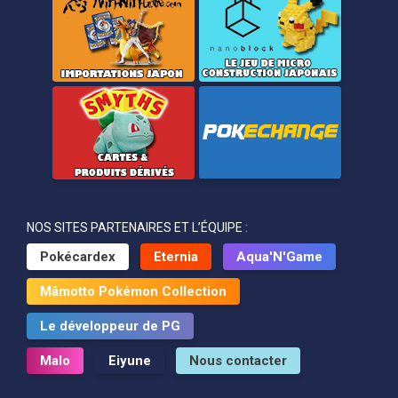
NOS SITES PARTENAIRES ET L’ÉQUIPE :
Pokécardex
Eternia
Aqua'N'Game
Mâmotto Pokémon Collection
Le développeur de PG
Malo
Eiyune
Nous contacter