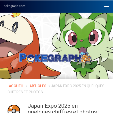
Skip to content
ACCUEIL
»
ARTICLES
»
JAPAN EXPO 2025 EN QUELQUES
CHIFFRES ET PHOTOS !
Japan Expo 2025 en
quelques chiffres et photos !