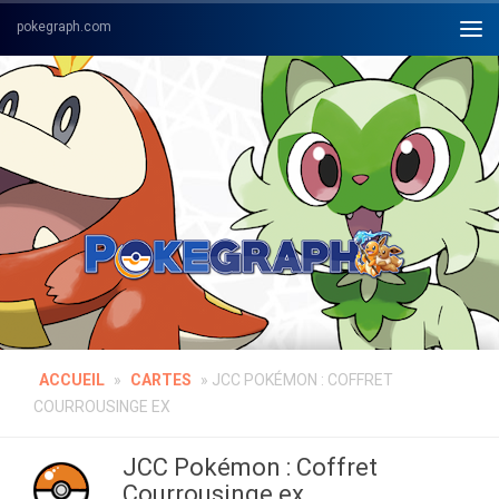
Skip to content
ACCUEIL
»
CARTES
»
JCC POKÉMON : COFFRET
COURROUSINGE EX
JCC Pokémon : Coffret
Courrousinge ex