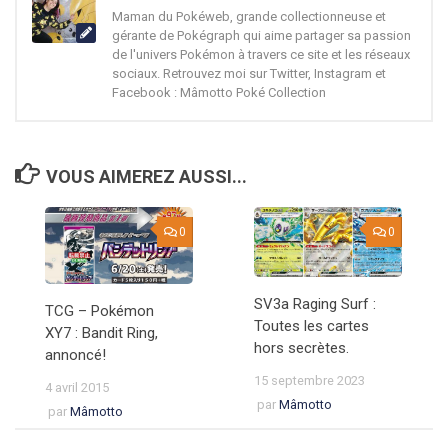
Maman du Pokéweb, grande collectionneuse et
gérante de Pokégraph qui aime partager sa passion
de l'univers Pokémon à travers ce site et les réseaux
sociaux. Retrouvez moi sur Twitter, Instagram et
Facebook : Mâmotto Poké Collection
VOUS AIMEREZ AUSSI...
0
0
SV3a Raging Surf :
TCG – Pokémon
Toutes les cartes
XY7 : Bandit Ring,
hors secrètes.
annoncé!
15 septembre 2023
4 avril 2015
par
Mâmotto
par
Mâmotto