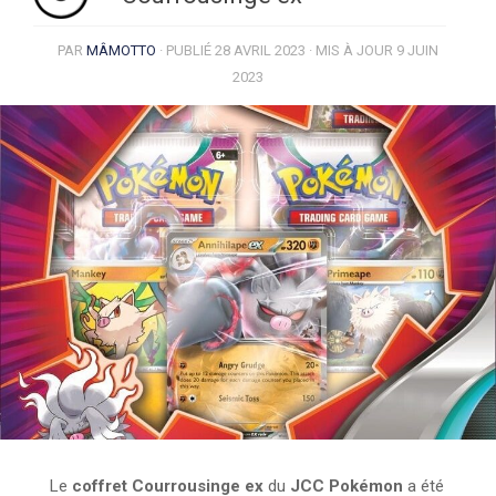
PAR
MÂMOTTO
· PUBLIÉ
28 AVRIL 2023
· MIS À JOUR
9 JUIN
2023
Le
coffret Courrousinge ex
du
JCC Pokémon
a été