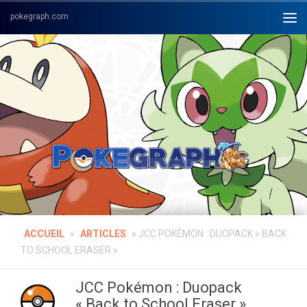
Skip to content
ACCUEIL
»
ARTICLES
»
JCC POKÉMON : DUOPACK « BACK
TO SCHOOL ERASER »
JCC Pokémon : Duopack
« Back to School Eraser »