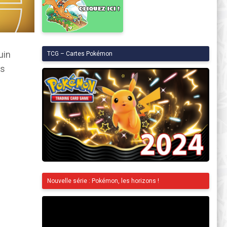
uin
TCG – Cartes Pokémon
es
Nouvelle série : Pokémon, les horizons !