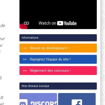
 de
eur
Informations
du
Besoin de développeurs !
é
Rejoignez l'équipe du site !
Règlement des concours !
3
Nos réseaux sociaux
AR
et