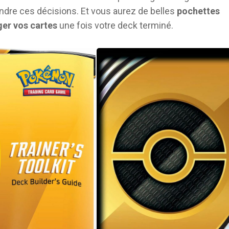
endre ces décisions. Et vous aurez de belles
pochettes
ger vos cartes
une fois votre deck terminé.