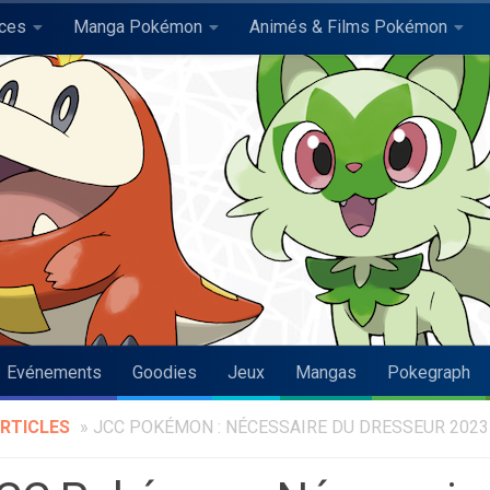
uces
Manga Pokémon
Animés & Films Pokémon
Evénements
Goodies
Jeux
Mangas
Pokegraph
RTICLES
»
JCC POKÉMON : NÉCESSAIRE DU DRESSEUR 2023