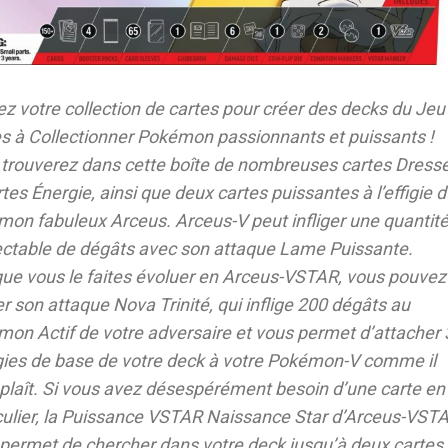
sez votre collection de cartes pour créer des decks du Jeu
s à Collectionner Pokémon passionnants et puissants !
trouverez dans cette boîte de nombreuses cartes Dress
rtes Énergie, ainsi que deux cartes puissantes à l’effigie 
on fabuleux Arceus. Arceus-V peut infliger une quantit
ctable de dégâts avec son attaque Lame Puissante.
ue vous le faites évoluer en Arceus-VSTAR, vous pouvez
ser son attaque Nova Trinité, qui inflige 200 dégâts au
on Actif de votre adversaire
et
vous permet d’attacher 
ies de base de votre deck à votre Pokémon-V comme il
plaît. Si vous avez désespérément besoin d’une carte en
culier, la Puissance VSTAR Naissance Star d’Arceus-VST
permet de chercher dans votre deck jusqu’à deux cartes 