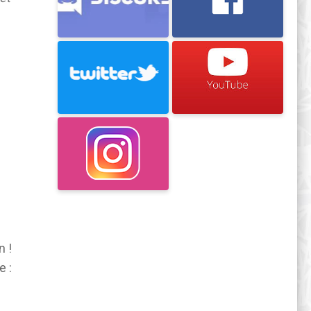
n !
e :