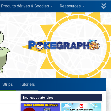
Produits dérivés & Goodies
Ressources
Strips
Tutoriels
Boutiques partenaires