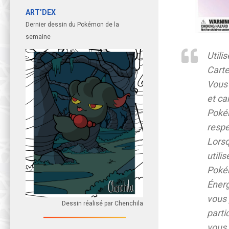
ART’DEX
Dernier dessin du Pokémon de la
semaine
Utili
Carte
Vous 
et ca
Pokém
respe
Lorsq
utili
Pokém
Énerg
vous 
Dessin réalisé par Chenchila
parti
vous 