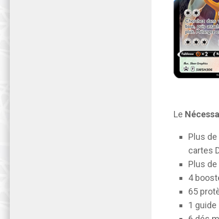
Le
Nécessa
Plus de
cartes 
Plus de
4 boos
65 prot
1 guide
6 dés m