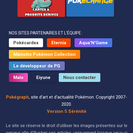
NOS SITES PARTENAIRES ET L’ÉQUIPE :
Pokécardex
Eternia
Aqua'N'Game
Mâmotto Pokémon Collection
Le développeur de PG
Malo
Eiyune
Nous contacter
Pokégraph
, site d'art et d'actualité Pokémon. Copyright 2007-
2020.
Version 5 Sérénité
Le site se réserve le droit d'utiliser les images présentes sur le
serveur afin d'illustrer ses articles, uniquement lorsque ceux-ci