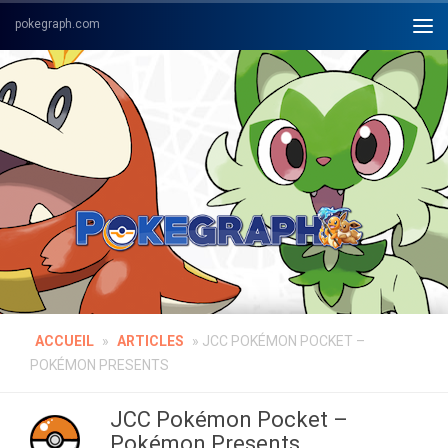
Skip to content
ACCUEIL
»
ARTICLES
»
JCC POKÉMON POCKET –
POKÉMON PRESENTS
JCC Pokémon Pocket –
Pokémon Presents