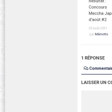
Résultat :
Concours
Meccha Jap
d’août #2
20 août 2021
par
Mâmotto
1 RÉPONSE
Commentai
LAISSER UN 