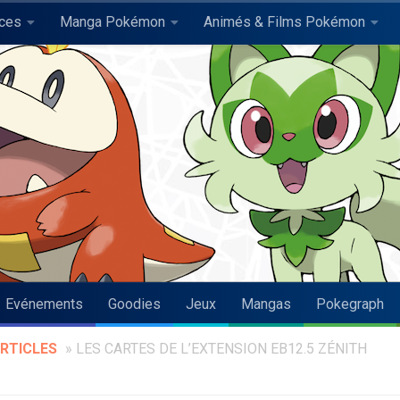
uces
Manga Pokémon
Animés & Films Pokémon
Evénements
Goodies
Jeux
Mangas
Pokegraph
RTICLES
»
LES CARTES DE L’EXTENSION EB12.5 ZÉNITH