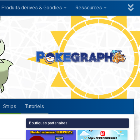
Produits dérivés & Goodies
Ressources
Strips
Tutoriels
Boutiques partenaires