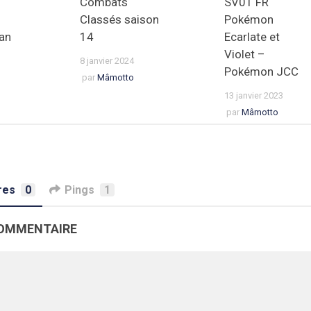
Combats
SV01 FR
Classés saison
Pokémon
an
14
Ecarlate et
Violet –
8 janvier 2024
Pokémon JCC
par
Mâmotto
13 janvier 2023
par
Mâmotto
res
0
Pings
1
COMMENTAIRE