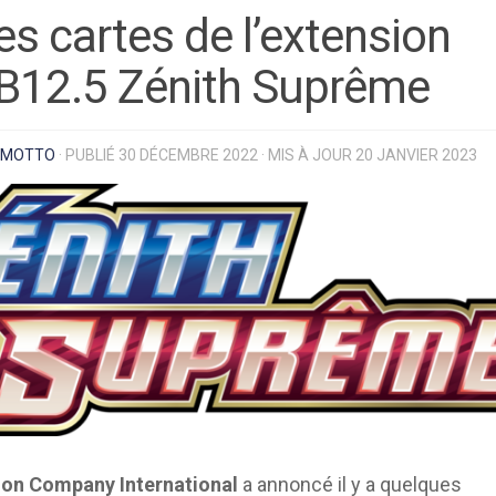
es cartes de l’extension
B12.5 Zénith Suprême
MOTTO
· PUBLIÉ
30 DÉCEMBRE 2022
· MIS À JOUR
20 JANVIER 2023
on Company International
a annoncé il y a quelques