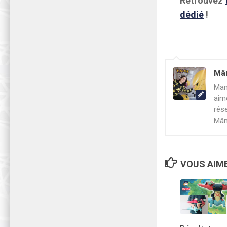
Retrouvez
dédié
!
Mâ
Mam
aim
rés
Mâm
VOUS AIME