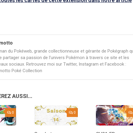
toutes les cartes de cette extension dans notre article
motto
an du Pokéweb, grande collectionneuse et gérante de Pokégraph qu
e partager sa passion de l'univers Pokémon à travers ce site et les
eaux sociaux. Retrouvez moi sur Twitter, Instagram et Facebook :
otto Poké Collection
REZ AUSSI...
0
0