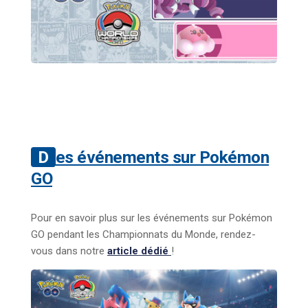
Des événements sur Pokémon
GO
Pour en savoir plus sur les événements sur Pokémon
GO pendant les Championnats du Monde, rendez-
vous dans notre
article dédié
!