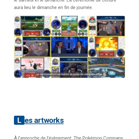
le samedi et le dimanche. La cérémonie de clôture
aura lieu le dimanche en fin de journée.
Les artworks
À l’approche de l’évènement, The Pokémon Company