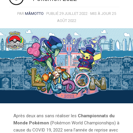
PAR
MÂMOTTO
· PUBLIÉ
29 JUILLET 2022
· MIS À JOUR
25
AOÛT 2022
Après deux ans sans réaliser les
Championnats du
Monde Pokémon
(Pokémon World Championships) à
cause du COVID 19, 2022 sera l’année de reprise avec