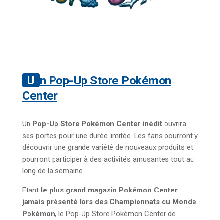
Un Pop-Up Store Pokémon
Center
Un
Pop-Up Store Pokémon Center inédit
ouvrira
ses portes pour une durée limitée. Les fans pourront y
découvrir une grande variété de nouveaux produits et
pourront participer à des activités amusantes tout au
long de la semaine.
Etant
le plus grand magasin Pokémon Center
jamais présenté lors des Championnats du Monde
Pokémon
, le Pop-Up Store Pokémon Center de