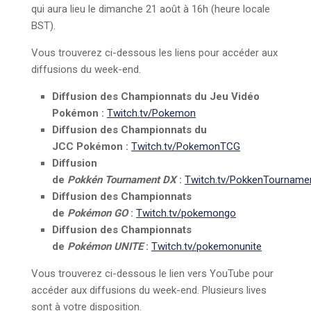
qui aura lieu le dimanche 21 août à 16h (heure locale
BST).
Vous trouverez ci-dessous les liens pour accéder aux
diffusions du week-end.
Diffusion des Championnats du Jeu Vidéo
Pokémon :
Twitch.tv/Pokemon
Diffusion des Championnats du
JCC Pokémon :
Twitch.tv/PokemonTCG
Diffusion
de
Pokkén Tournament DX
:
Twitch.tv/PokkenTourname
Diffusion des Championnats
de
Pokémon GO
:
Twitch.tv/pokemongo
Diffusion des Championnats
de
Pokémon UNITE
:
Twitch.tv/pokemonunite
Vous trouverez ci-dessous le lien vers YouTube pour
accéder aux diffusions du week-end. Plusieurs lives
sont à votre disposition.