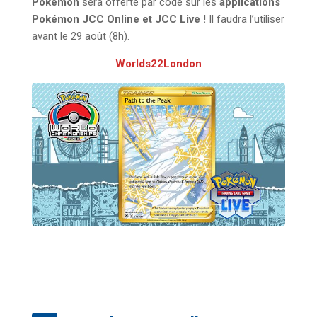
Pokémon
sera offerte par code sur les
applications
Pokémon JCC Online et JCC Live !
Il faudra l’utiliser
avant le 29 août (8h).
Worlds22London