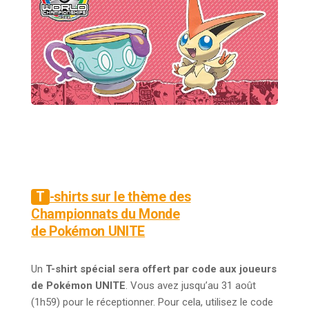
T-shirts sur le thème des
Championnats du Monde
de Pokémon UNITE
Un
T-shirt spécial sera offert par code aux joueurs
de Pokémon UNITE
. Vous avez jusqu’au 31 août
(1h59) pour le réceptionner. Pour cela, utilisez le code