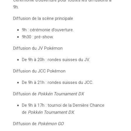
Cérémonie d’ouverture pour toutes les diffusions à
9h.
Diffusion de la scène principale
9h : cérémonie d’ouverture.
9h30 : pré-show.
Diffusion du JV Pokémon
De 9h à 20h : rondes suisses du JV.
Diffusion du JCC Pokémon
De 9h à 21h : rondes suisses du JCC.
Diffusion de
Pokkén Tournament DX
De 9h à 17h : tournoi de la Dernière Chance
de
Pokkén Tournament DX
.
Diffusion de
Pokémon GO