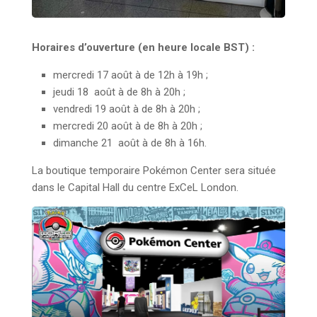
Horaires d’ouverture (en heure locale BST) :
mercredi 17 août à de 12h à 19h ;
jeudi 18 août à de 8h à 20h ;
vendredi 19 août à de 8h à 20h ;
mercredi 20 août à de 8h à 20h ;
dimanche 21 août à de 8h à 16h.
La boutique temporaire Pokémon Center sera située
dans le Capital Hall du centre ExCeL London.