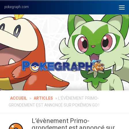
Skip to content
ACCUEIL
»
ARTICLES
»
L’ÉVÈNEMENT PRIMO-
GRONDEMENT EST ANNONCÉ SUR POKÉMON GO !
L’évènement Primo-
grondement est annoncé sur