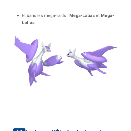
Et dans les méga-raids :
Méga-Latias
et
Méga-
Latios
.