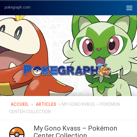
Skip to content
ACCUEIL
»
ARTICLES
»
MY GONO KVASS – POKÉMON
CENTER COLLECTION
My Gono Kvass – Pokémon
Center Collection