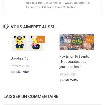
sociaux. Retrouvez moi sur Twitter, Instagram et
Facebook : Mâmotto Poké Collection
VOUS AIMEREZ AUSSI...
0
0
Pokémon Présents
Goodies #6
: Nouveautés des
22 mars 2015
jeux mobiles !
par
Mâmotto
18 août 2021
par
Mâmotto
LAISSER UN COMMENTAIRE