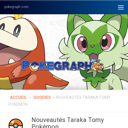
Skip to content
ACCUEIL
»
GOODIES
»
NOUVEAUTÉS TARAKA TOMY
POKÉMON
Nouveautés Taraka Tomy
Pokémon