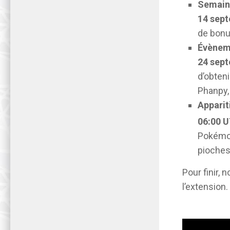
Semaine
14 sept
de bonu
Évèneme
24 sept
d’obteni
Phanpy,
Apparit
06:00 U
Pokémon
pioches
Pour finir,
l’extension.