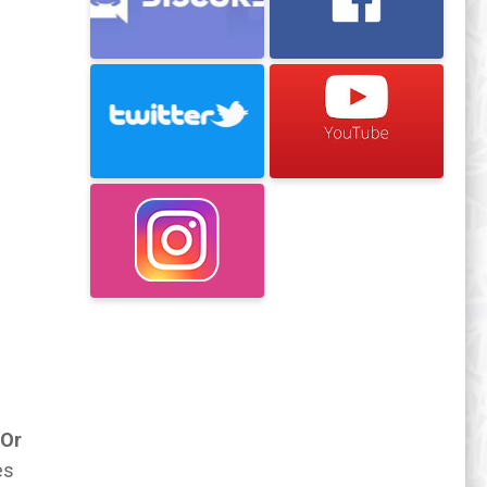
Or
es