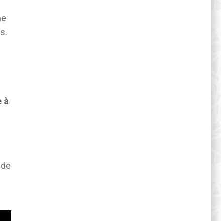
ne
s.
e à
 de