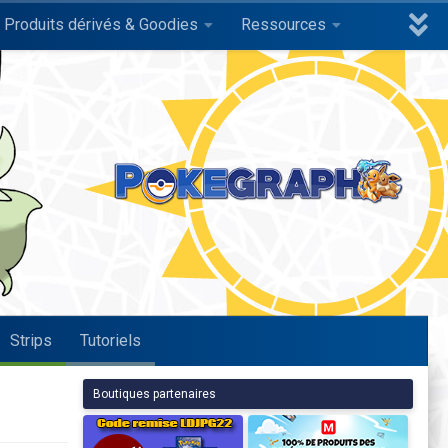
Produits dérivés & Goodies
Ressources
Strips
Tutoriels
Boutiques partenaires