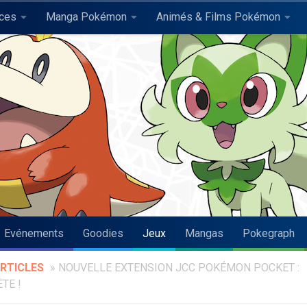
uces
Manga Pokémon
Animés & Films Pokémon
Evénements
Goodies
Jeux
Mangas
Pokegraph
RTICLES
»
NOUVELLE EXTENSION JCC POKÉMON POCKET :
TE !