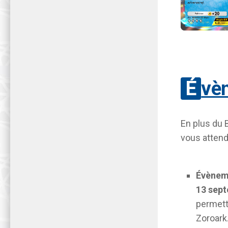
Évè
En plus du
vous attend
Évèneme
13 sept
permett
Zoroark