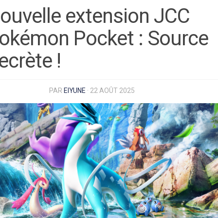
ouvelle extension JCC
okémon Pocket : Source
ecrète !
PAR
EIYUNE
·
22 AOÛT 2025