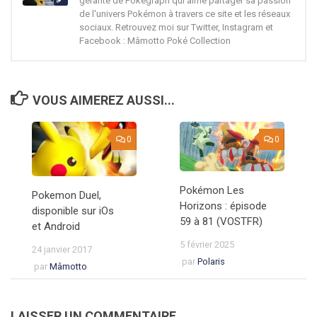
gérante de Pokégraph qui aime partager sa passion
de l'univers Pokémon à travers ce site et les réseaux
sociaux. Retrouvez moi sur Twitter, Instagram et
Facebook : Mâmotto Poké Collection
VOUS AIMEREZ AUSSI...
0
0
Pokémon Les
Pokemon Duel,
Horizons : épisode
disponible sur iOs
59 à 81 (VOSTFR)
et Android
5 février 2025
24 janvier 2017
par
Polaris
par
Mâmotto
LAISSER UN COMMENTAIRE