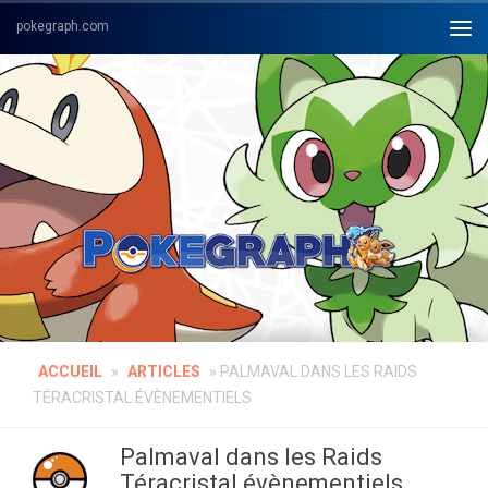
Skip to content
ACCUEIL
»
ARTICLES
»
PALMAVAL DANS LES RAIDS
TÉRACRISTAL ÉVÈNEMENTIELS
Palmaval dans les Raids
Téracristal évènementiels