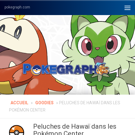
Skip to content
ACCUEIL
»
GOODIES
»
PELUCHES DE HAWAÏ DANS LES
POKÉMON CENTER
Peluches de Hawaï dans les
Pokémon Center