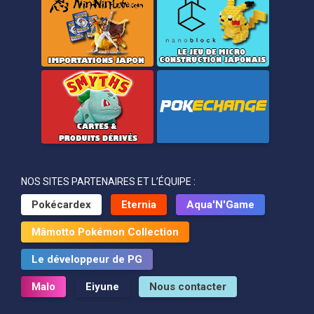
NOS SITES PARTENAIRES ET L’ÉQUIPE :
Pokécardex
Eternia
Aqua'N'Game
Mâmotto Pokémon Collection
Le développeur de PG
Malo
Eiyune
Nous contacter