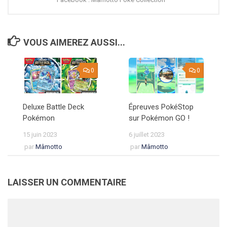
VOUS AIMEREZ AUSSI...
0
0
Deluxe Battle Deck
Épreuves PokéStop
Pokémon
sur Pokémon GO !
15 juin 2023
6 juillet 2023
par
Mâmotto
par
Mâmotto
LAISSER UN COMMENTAIRE