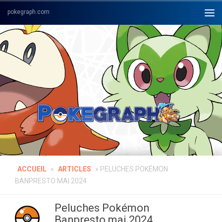
Skip to content
ACCUEIL
»
ARTICLES
»
PELUCHES POKÉMON
BANPRESTO MAI 2024
Peluches Pokémon
Banpresto mai 2024