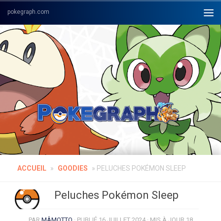
Skip to content
ACCUEIL
»
GOODIES
»
PELUCHES POKÉMON SLEEP
Peluches Pokémon Sleep
PAR
MÂMOTTO
· PUBLIÉ
16 JUILLET 2024
· MIS À JOUR
18