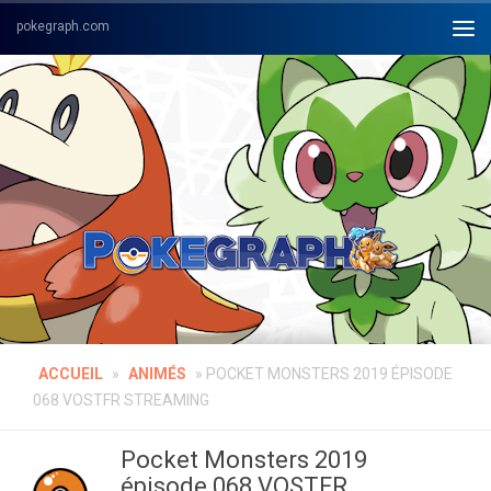
Skip to content
ACCUEIL
»
ANIMÉS
»
POCKET MONSTERS 2019 ÉPISODE
068 VOSTFR STREAMING
Pocket Monsters 2019
épisode 068 VOSTFR