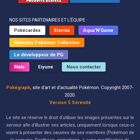
NOS SITES PARTENAIRES ET L’ÉQUIPE :
Pokécardex
Eternia
Aqua'N'Game
Mâmotto Pokémon Collection
Le développeur de PG
Malo
Eiyune
Nous contacter
Pokégraph
, site d'art et d'actualité Pokémon. Copyright 2007-
2020.
Version 5 Sérénité
Le site se réserve le droit d'utiliser les images présentes sur le
serveur afin d'illustrer ses articles, uniquement lorsque ceux-ci
visent à présenter des oeuvres de ses membres (Pokémon de
la semaine, Panthéon, animations...), sans modification de