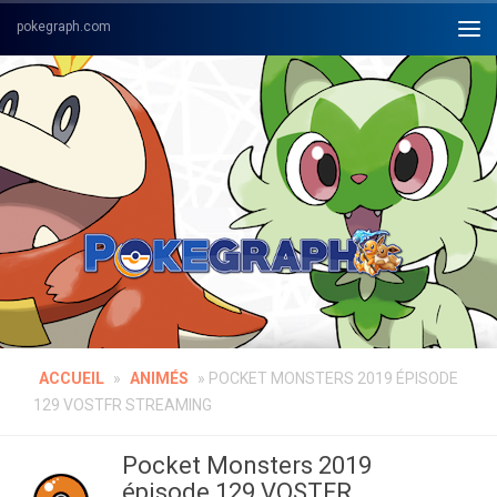
Skip to content
ACCUEIL
»
ANIMÉS
»
POCKET MONSTERS 2019 ÉPISODE
129 VOSTFR STREAMING
Pocket Monsters 2019
épisode 129 VOSTFR