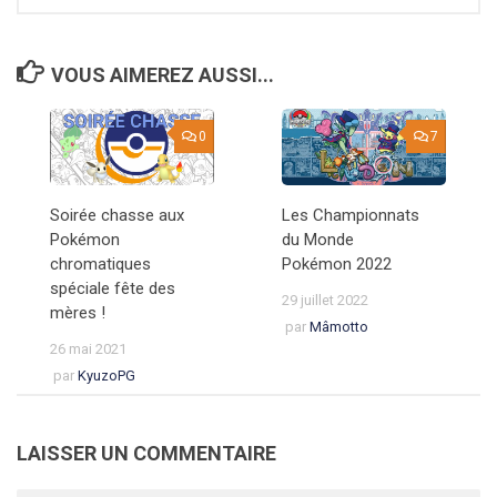
VOUS AIMEREZ AUSSI...
0
7
Soirée chasse aux
Les Championnats
Pokémon
du Monde
chromatiques
Pokémon 2022
spéciale fête des
29 juillet 2022
mères !
par
Mâmotto
26 mai 2021
par
KyuzoPG
LAISSER UN COMMENTAIRE