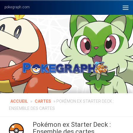
Skip to content
ACCUEIL
»
CARTES
»
POKÉMON EX STARTER DECK :
ENSEMBLE DES CARTES
Pokémon ex Starter Deck :
Ensemble des cartes