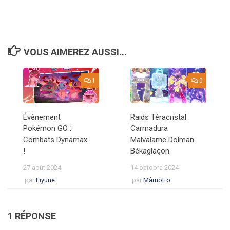
VOUS AIMEREZ AUSSI...
1
0
Évènement
Raids Téracristal
Pokémon GO :
Carmadura
Combats Dynamax
Malvalame Dolman
!
Békaglaçon
27 août 2024
14 octobre 2024
par
Eiyune
par
Mâmotto
1 RÉPONSE