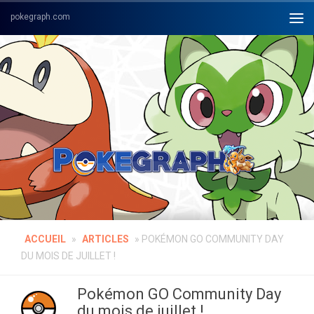
Skip to content
ACCUEIL
»
ARTICLES
»
POKÉMON GO COMMUNITY DAY
DU MOIS DE JUILLET !
Pokémon GO Community Day
du mois de juillet !