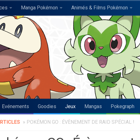
uces
Manga Pokémon
Animés & Films Pokémon
Evénements
Goodies
Jeux
Mangas
Pokegraph
RTICLES
»
POKÉMON GO : ÉVÈNEMENT DE RAID SPÉCIAL !