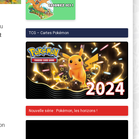
nu
TCG – Cartes Pokémon
t
Nouvelle série : Pokémon, les horizons !
ion