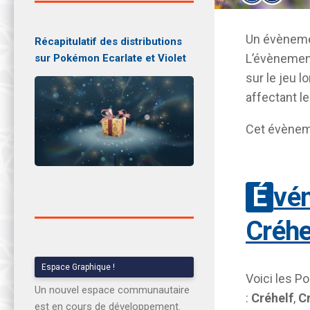
Un évènemen
Récapitulatif des distributions
L’évènement
sur Pokémon Ecarlate et Violet
sur le jeu 
affectant l
Cet évèneme
Événement de raid spécial :
Créhe
Espace Graphique !
Voici les P
Un nouvel espace communautaire
:
Créhelf
,
Cr
est en cours de développement.