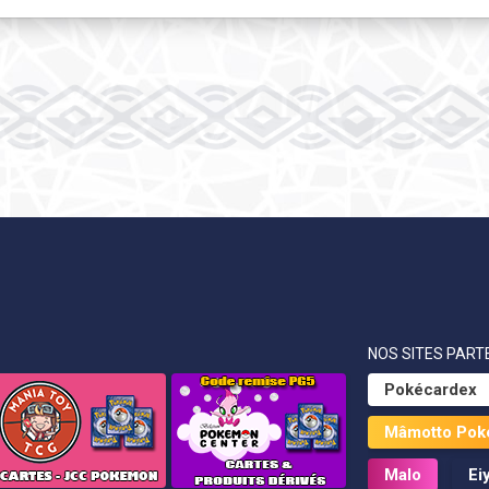
NOS SITES PARTE
Pokécardex
Mâmotto Pok
Malo
Ei