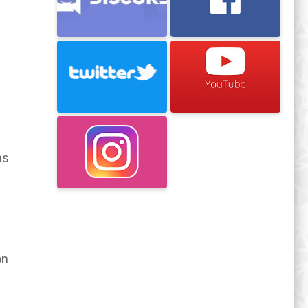
ns
on