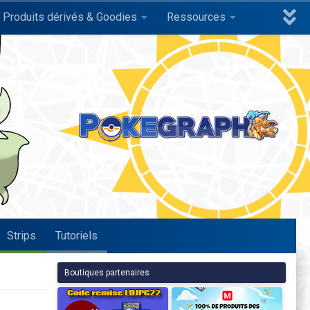
Produits dérivés & Goodies
Ressources
Strips
Tutoriels
Boutiques partenaires