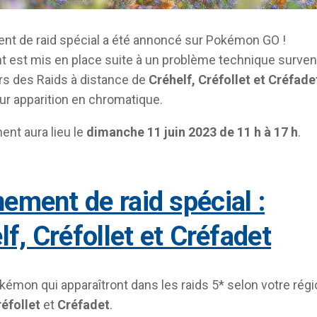
t de raid spécial a été annoncé sur Pokémon GO !
 est mis en place suite à un problème technique surve
lors des Raids à distance de
Créhelf, Créfollet et Créfade
eur apparition en chromatique.
nt aura lieu le
dimanche 11 juin 2023 de 11 h à 17 h
.
lf, Créfollet et Créfadet
okémon qui apparaîtront dans les raids 5* selon votre rég
éfollet
et
Créfadet
.