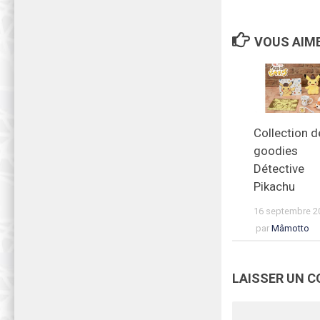
VOUS AIME
Collection d
goodies
Détective
Pikachu
16 septembre 2
par
Mâmotto
LAISSER UN 