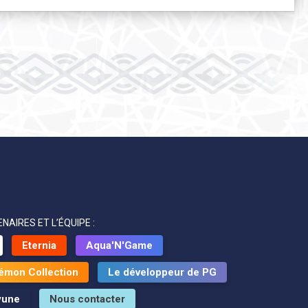
NAIRES ET L’ÉQUIPE :
Eternia
Aqua'N'Game
émon Collection
Le développeur de PG
yune
Nous contacter