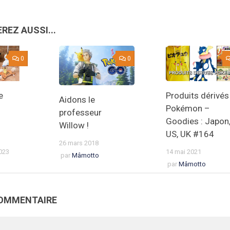
REZ AUSSI...
0
0
e
Produits dérivés
Aidons le
Pokémon –
professeur
Goodies : Japon
Willow !
US, UK #164
26 mars 2018
023
14 mai 2021
par
Mâmotto
par
Mâmotto
COMMENTAIRE