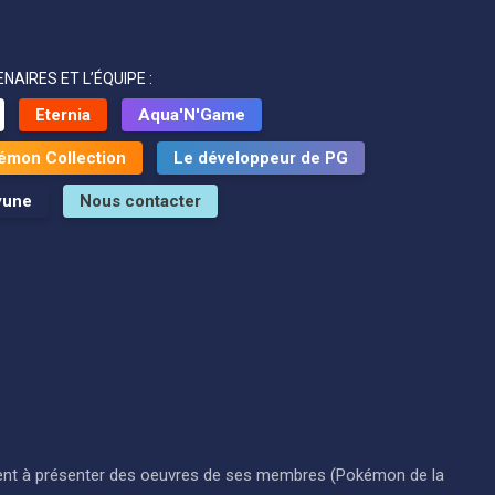
NAIRES ET L’ÉQUIPE :
Eternia
Aqua'N'Game
émon Collection
Le développeur de PG
yune
Nous contacter
i visent à présenter des oeuvres de ses membres (Pokémon de la