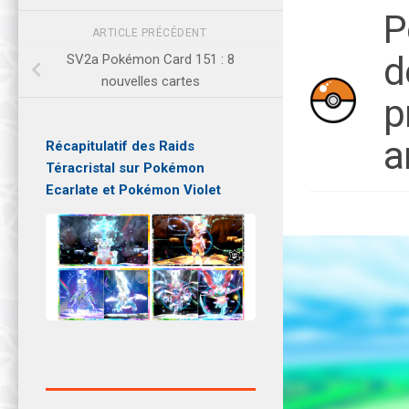
P
ARTICLE PRÉCÉDENT
d
SV2a Pokémon Card 151 : 8
nouvelles cartes
p
a
Récapitulatif des Raids
Téracristal sur Pokémon
Ecarlate et Pokémon Violet