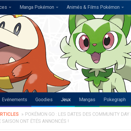
uces
Manga Pokémon
Animés & Films Pokémon
Evénements
Goodies
Jeux
Mangas
Pokegraph
RTICLES
»
POKÉMON GO : LES DATES DES COMMUNITY DAY
 SAISON ONT ÉTÉS ANNONCÉS !