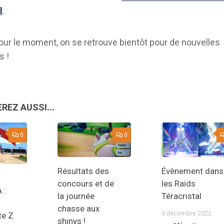
l
.
pour le moment, on se retrouve bientôt pour de nouvelles
s !
REZ AUSSI...
0
0
Résultats des
Évènement dans
concours et de
les Raids
 :
la journée
Téracristal
chasse aux
5 décembre 2022
te Z
shinys !