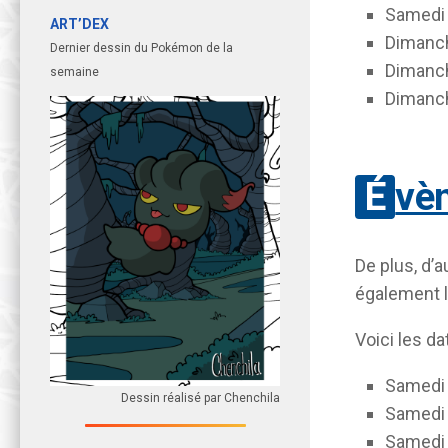
Samedi 
ART’DEX
Dimanch
Dernier dessin du Pokémon de la
Dimanch
semaine
Dimanch
Év
De plus, d’
également l
Voici les d
Samedi 
Dessin réalisé par Chenchila
Samedi 
Samedi 