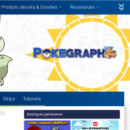
Produits dérivés & Goodies
Ressources
Strips
Tutoriels
 DE
Boutiques partenaires