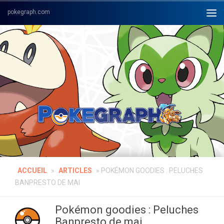
Skip to content
ACCUEIL
»
ARTICLES
»
POKÉMON GOODIES : PELUCHES
BANPRESTO DE MAI
Pokémon goodies : Peluches
Banpresto de mai