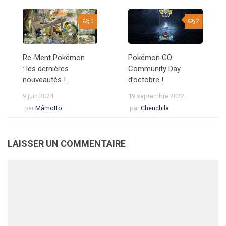
0
2
Re-Ment Pokémon
Pokémon GO
: les dernières
Community Day
nouveautés !
d’octobre !
9 juin 2024
19 septembre 2022
par
Mâmotto
par
Chenchila
LAISSER UN COMMENTAIRE