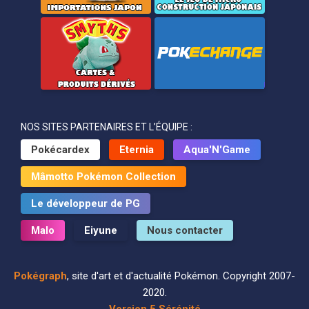
NOS SITES PARTENAIRES ET L’ÉQUIPE :
Pokécardex
Eternia
Aqua'N'Game
Mâmotto Pokémon Collection
Le développeur de PG
Malo
Eiyune
Nous contacter
Pokégraph
, site d'art et d'actualité Pokémon. Copyright 2007-
2020.
Version 5 Sérénité